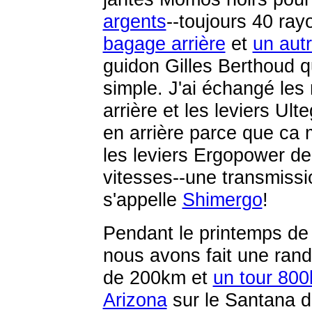
argents
--toujours 40 ray
bagage arrière
et
un aut
guidon Gilles Berthoud qu
simple. J'ai échangé les
arrière et les leviers Ul
en arrière parce que ca 
les leviers Ergopower de
vitesses--une transmissi
s'appelle
Shimergo
!
Pendant le printemps de
nous avons fait une ran
de 200km et
un tour 80
Arizona
sur le Santana d'