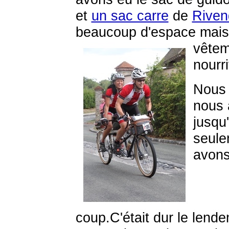
et
un sac carre
de
Riven
beaucoup d'espace mais 
vête
nourri
Nous 
nous 
jusqu'
seule
avons
coup.C'était dur le lend