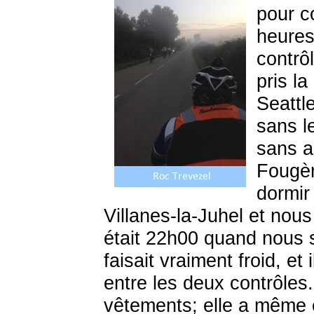
pour c
heures
contrô
pris l
Seattl
sans l
sans a
Fougèr
dormir
Villanes-la-Juhel et nous
était 22h00 quand nous 
faisait vraiment froid, et
entre les deux contrôles
vêtements; elle a même e