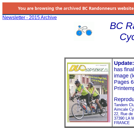
You are browsing the
archived
BC Randonneurs website as 
Newsletter - 2015 Archive
BC R
Cyc
Update:
has fina
image (l
Pages 6 
Printem
Reproduc
Tandem Clu
Aimcale Cy
22, Rue de 
37390 LA
FRANCE