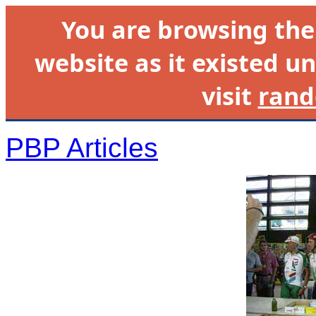
You are browsing th
website as it existed un
visit
rand
PBP Articles