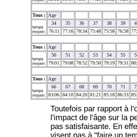
Tous :
Age
34
35
36
37
38
39
4
temps
76:11
77:16
78:34
75:48
75:58
76:58
77
moyen:
Tous :
Age
50
51
52
53
54
55
5
temps
79:01
79:08
78:52
79:50
79:19
79:31
80
moyen:
Tous :
Age
66
67
68
69
70
71
7
temps
83:06
84:10
84:20
81:21
85:18
86:33
85
moyen:
Toutefois par rapport à l'
l'impact de l'âge sur la 
pas satisfaisante. En effe
visent pas à "faire un tem