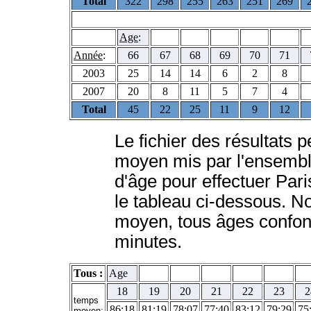
Total
322
298
255
263
251
269
Age
:
Année
:
66
67
68
69
70
71
2003
25
14
14
6
2
8
2007
20
8
11
5
7
4
Total
45
22
25
11
9
12
Le fichier des résultats 
moyen mis par l'ensemble
d'âge pour effectuer Paris
le tableau ci-dessous. 
moyen, tous âges confon
minutes.
Tous :
Age
18
19
20
21
22
23
2
temps
86:18
81:19
78:07
77:40
83:12
79:29
75
moyen: