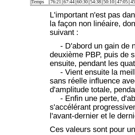
Temps
76:21
67:44
60:30
54:38
50:10
47:05
45
L'important n'est pas da
la façon non linéaire, don
suivant :
- D'abord un gain de neu
deuxième PBP, puis de sep
ensuite, pendant les quat
- Vient ensuite la meille
sans réelle influence av
d'amplitude totale, penda
- Enfin une perte, d'ab
s'accélérant progressive
l'avant-dernier et le dern
Ces valeurs sont pour un