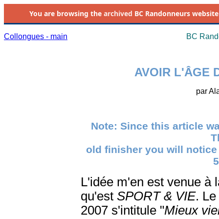
You are browsing the
archived
BC Randonneurs website as 
Collongues - main
BC Rando
AVOIR L'ÂGE 
par A
Note: Since this article w
T
old finisher you will notice
5
L'idée m'en est venue à l
qu'est
SPORT & VIE
. Le
2007 s'intitule "
Mieux viei