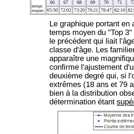
66
67
68
69
70
71
7
temps
65:50
72:02
73:20
70:21
78:47
82:10
82
moyen:
Le graphique portant en 
temps moyen du "Top 3" 
le précédent qui liait l'
classe d'âge. Les famili
apparaître une magnifiqu
confirme l'ajustement d'
deuxième degré qui, si l'
extrêmes (18 ans et 79 a
bien à la distribution obs
détermination étant
supé