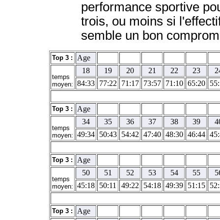
performance sportive pour
trois, ou moins si l'effec
semble un bon compromi
Age
Top 3 :
18
19
20
21
22
23
2
temps
84:33
77:22
71:17
73:57
71:10
65:20
55
moyen:
Age
Top 3 :
34
35
36
37
38
39
4
temps
49:34
50:43
54:42
47:40
48:30
46:44
45
moyen:
Age
Top 3 :
50
51
52
53
54
55
5
temps
45:18
50:11
49:22
54:18
49:39
51:15
52
moyen:
Age
Top 3 :