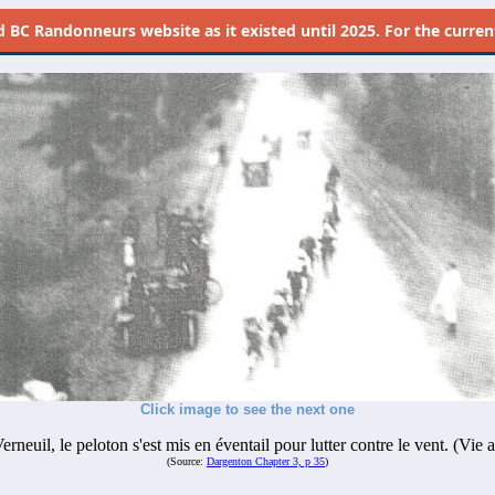
d
BC Randonneurs website as it existed until 2025. For the current 
Click image to see the next one
rneuil, le peloton s'est mis en éventail pour lutter contre le vent. (Vie
(Source:
Dargenton Chapter 3, p 35
)