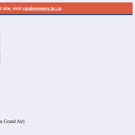
site, visit
randonneurs.bc.ca
.
 au Grand Air)