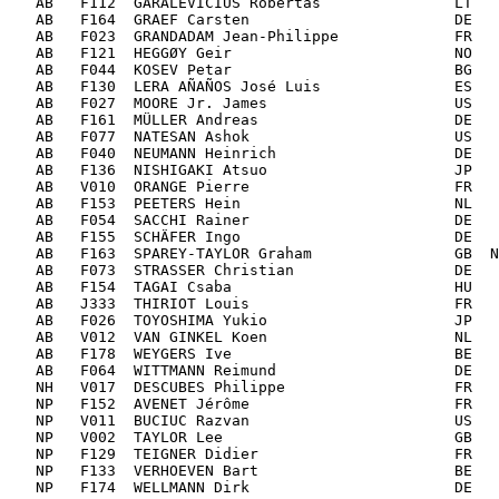
   AB   F112  GARALEVICIUS Robertas               LT   
   AB   F164  GRAEF Carsten                       DE   
   AB   F023  GRANDADAM Jean-Philippe             FR   
   AB   F121  HEGGØY Geir                         NO   
   AB   F044  KOSEV Petar                         BG   
   AB   F130  LERA AÑAÑOS José Luis               ES   
   AB   F027  MOORE Jr. James                     US   
   AB   F161  MÜLLER Andreas                      DE   
   AB   F077  NATESAN Ashok                       US   
   AB   F040  NEUMANN Heinrich                    DE   
   AB   F136  NISHIGAKI Atsuo                     JP   
   AB   V010  ORANGE Pierre                       FR   
   AB   F153  PEETERS Hein                        NL   
   AB   F054  SACCHI Rainer                       DE   
   AB   F155  SCHÄFER Ingo                        DE   
   AB   F163  SPAREY-TAYLOR Graham                GB  N
   AB   F073  STRASSER Christian                  DE   
   AB   F154  TAGAI Csaba                         HU   
   AB   J333  THIRIOT Louis                       FR   
   AB   F026  TOYOSHIMA Yukio                     JP   
   AB   V012  VAN GINKEL Koen                     NL   
   AB   F178  WEYGERS Ive                         BE   
   AB   F064  WITTMANN Reimund                    DE   
   NH   V017  DESCUBES Philippe                   FR   
   NP   F152  AVENET Jérôme                       FR   
   NP   V011  BUCIUC Razvan                       US   
   NP   V002  TAYLOR Lee                          GB   
   NP   F129  TEIGNER Didier                      FR   
   NP   F133  VERHOEVEN Bart                      BE   
   NP   F174  WELLMANN Dirk                       DE   