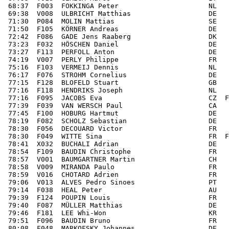
 68:37  F003  FOKKINGA Peter                      NL   
 69:38  V008  ULBRICHT Matthias                   DE   
 71:30  P084  MOLIN Mattias                       SE   
 71:50  F105  KÖRNER Andreas                      DE   
 72:42  F086  GADE Jens Raaberg                   DK   
 73:23  F032  HÖSCHEN Daniel                      DE   
 73:27  F113  PERFOLL Anton                       DE   
 74:19  V007  PERLY Philippe                      FR   
 75:16  F103  VERMEIJ Dennis                      NL   
 76:17  F076  STROHM Cornelius                    DE   
 77:15  F128  BLOFELD Stuart                      GB   
 77:16  F118  HENDRIKS Joseph                     NL   
 77:16  F095  JACOBS Eva                          CZ  F
 77:39  F039  VAN WERSCH Paul                     CA   
 77:45  F100  HOBURG Hartmut                      DE   
 78:19  F082  SCHOLZ Sebastian                    DE   
 78:30  F056  DECOUARD Victor                     FR   
 78:30  F049  WITTE Sina                          FR  F
 78:41  X032  BUCHALI Adrian                      DE   
 78:54  F109  BAUDIN Christophe                   FR   
 78:57  V001  BAUMGARTNER Martin                  CH   
 78:58  V009  MIRANDA Paulo                       FR   
 78:59  V016  CHOTARD Adrien                      FR   
 79:06  V013  ALVES Pedro Sinoes                  PT   
 79:14  F038  HEAL Peter                          AU   
 79:39  F124  POUPIN Louis                        FR   
 79:40  F087  MÜLLER Matthias                     DE   
 79:46  F181  LEE Whi-Won                         KR   
 79:51  F096  BAUDIN Bruno                        FR   
 80:08  F048  MARKOFSKY Johannes                  DE   