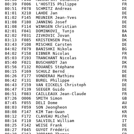
 80:39  F006  L'HOSTIS Philippe                   FR   
 80:51  F078  SCHMITZ Andreas                     DE   
 81:01  X210  LAHDE Jan                           DE   
 81:02  F145  MEUNIER Jean-Yves                   FR   
 81:08  F180  JANNING Josef                       DE   
 81:08  F114  WINKGEN Christian                   DE   
 82:01  F041  DOMINKOVI_ Tunjo                    BA   
 82:02  F031  ZIVKOVIC Jovan                      BA   
 83:13  F085  KRISTENSEN Poul                     DK   
 83:43  F108  MISCHKE Carsten                     DE   
 84:02  F079  BANISHKI Nikola                     BG   
 84:02  F158  EIBNER Nicolas                      FR   
 85:03  F193  TRANCHANT Nicolas                   FR   
 85:40  F021  BUSCHARDT Jan                       DK   
 85:56  F132  ROUANÈS Stéphane                    FR   
 86:15  F169  SCHULZ Bernd                        DE   
 86:26  F177  VONDERAU Mathieu                    BE   
 86:42  F131  BUREL Philippe                      FR   
 86:43  F159  VAN EICKELS Christoph               DE   
 86:47  F139  SEEGER Guido                        DE   
 86:51  F083  CAILLEAUX Jean-Claude               FR   
 87:26  O006  SMITH Simon                         GB   
 87:45  F055  DELI Dome                           AU   
 88:03  F059  SON Jeongheon                       KR   
 88:08  F147  KIM Tae-Gwan                        KR   
 88:12  F172  CLAVEAU Michel                      FR   
 88:14  F110  SALVIOLI William                    IT   
 88:25  F142  WEISE Frank                         DE   
 88:27  F045  GUYOT Frédéric                      FR   