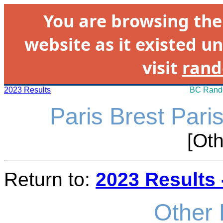
You are browsing th
website as it existed un
visit
rand
2023 Results
BC Rando
Paris Brest Pari
[Oth
Return to:
2023 Results 
Other 