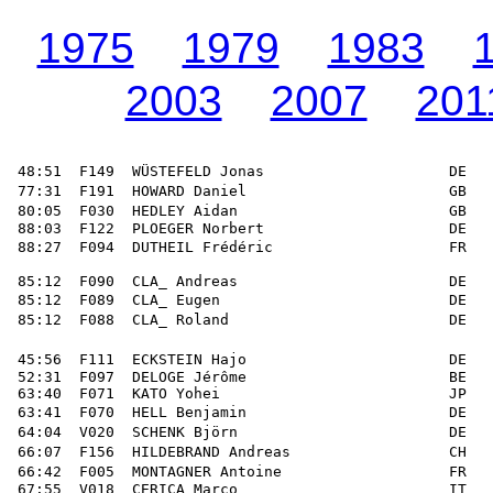
1975
1979
1983
2003
2007
201
 48:51  F149  WÜSTEFELD Jonas                     DE   
 77:31  F191  HOWARD Daniel                       GB   
 80:05  F030  HEDLEY Aidan                        GB   
 88:03  F122  PLOEGER Norbert                     DE   
 88:27  F094  DUTHEIL Frédéric                    FR   
 85:12  F090  CLA_ Andreas                        DE   
 85:12  F089  CLA_ Eugen                          DE   
 85:12  F088  CLA_ Roland                         DE   
 45:56  F111  ECKSTEIN Hajo                       DE   
 52:31  F097  DELOGE Jérôme                       BE   
 63:40  F071  KATO Yohei                          JP   
 63:41  F070  HELL Benjamin                       DE   
 64:04  V020  SCHENK Björn                        DE   
 66:07  F156  HILDEBRAND Andreas                  CH   
 66:42  F005  MONTAGNER Antoine                   FR   
 67:55  V018  CERICA Marco                        IT   