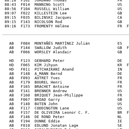
 88:28  F162  JORDANO Thomas                      FR   
 88:43  F014  MANNING Scott                       US   
 88:56  F104  RUSSELL William                     US   
 89:07  F022  KILLESTEIN Lee                      GB   
 89:15  F035  BILINSKI Jacques                    CA   
 89:15  F143  NICOLSON Rod                        GB   
 89:16  F173  FROMENTY Hélène                     FR  F
   AB   F084  MONTAÑÉS MARTÍNEZ Julián            ES   
   AB   F144  SWALLOW Judith                      GB  F
   AB   F066  WORSLEY Alasdair                    GB   
   HD   F123  GEBHARD Peter                       DE   
   HD   F065  KIM Jihyun                          KR  F
   HD   F011  PITCHAIKANI Anand                   IN   
   AB   F148  A_MANN Bernd                        DE   
   AB   F093  AUTRET Yves                         FR   
   AB   F179  BOUREL Henri                        FR   
   AB   F165  BRACHET Antoine                     FR   
   AB   F141  BRENNER Andrew                      US   
   AB   F160  BRIQUET Jean-Philippe               FR   
   AB   F067  BROAD Garry                         GB   
   AB   F140  BUTEN John                          US   
   AB   F117  CODDINGTON Lane                     US   
   AB   F157  DE OLIVEIRA Leonor C. F.            BR  F
   AB   F146  DE ROND Peter                       NL   
   AB   F194  DUNNE Eddie                         IE   
   AB   F010  EDLUND Jonatan Lage                 SE   