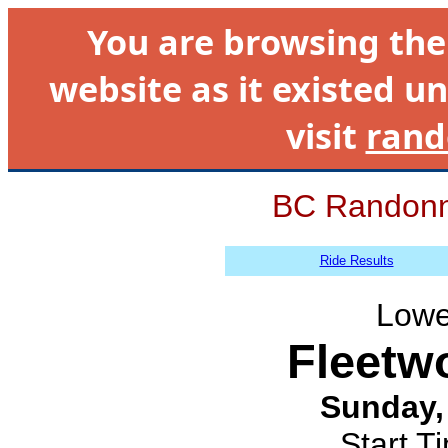
You are browsing th
website as it existed un
visit
rand
BC Randonn
Ride Results
Lowe
Fleetw
Sunday, 
Start T