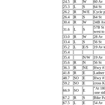
24.5
R
W
60 Av
25.3
L
S
64 St
26.2
R
W/E
Cycle 
26.4
R
S
64 St
30.4
R
W
34B A
57B St 
31.6
L
S
west to
33.0
R
W
28 Av
33.4
L
S
56 St
35.2
L
E/S
19 Av t
35.4
35.4
N/W
19 Av
35.6
R
N
56 St
36.3
R
NE
Hwy #
41.8
R
E
Ladner
48.7
SO
E
Hwy #1
59.2
SO
E
cross 
"At 180
66.9
SO
E
-use s
67.2
R
S
Bike P
67.5
L
E
54 Av