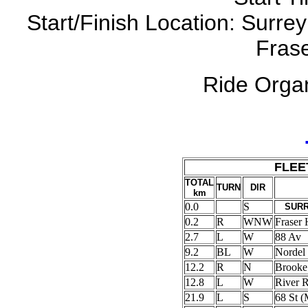
Start/Finish Location: Surre
Fras
Ride Orga
FLEE
TOTAL
TURN
DIR
km
0.0
S
SURR
0.2
R
WNW
Fraser
2.7
L
W
88 Av
9.2
BL
W
Nordel
12.2
R
N
Brooke
12.8
L
W
River
21.9
L
S
68 St 