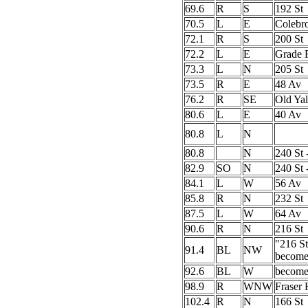
69.6
R
S
192 St
70.5
L
E
Colebr
72.1
R
S
200 St
72.2
L
E
Grade 
73.3
L
N
205 St
73.5
R
E
48 Av
76.2
R
SE
Old Ya
80.6
L
E
40 Av
80.8
L
N
80.8
N
240 St 
82.9
SO
N
240 St 
84.1
L
W
56 Av
85.8
R
N
232 St
87.5
L
W
64 Av
90.6
R
N
216 St
"216 St
91.4
BL
NW
become
92.6
BL
W
become
98.9
R
WNW
Fraser
102.4
R
N
166 St