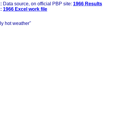
:
Data source, on official PBP site: 
1966 Results
:
1966 Excel work file
ly hot weather"