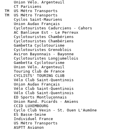
      Union Vélo. Argenteuil

      CT Parisiens

  TM  US Métro Transports

  TM  US Métro Transports

      Cyclos Saint-Mauriens

      Union Audax Français

      Cyclotouristes Cadurciens - Cahors

      AC Banlieue Est - Le Perreux

      Cyclotouristes Chambériens

      Cyclotouristes Chambériens

      Gambetta Cyclotourisme

      Cyclotouristes Grenoblois

      Aviron Bayonnais - Bayonne

      Cyclotouristes Longjumellois

      Gambetta Cyclotourisme

      Union Vélo. Argenteuil

      Touring Club de France

      CYCLISTS' TOURING CLUB

      Vélo Club Saint-Quentinois

      Union Audax Français

      Vélo Club Saint-Quentinois

      Vélo Club Saint-Quentinois

      ED Sports Montluçonnais

      Union Rand. Picards - Amiens

      CCID LUXEMBOURG

      Cyclo Club Vexin - St. Ouen L'Aumône

      ES Basse-Seine

      Individuel France

      US Métro Transports

      ASPTT Avignon
