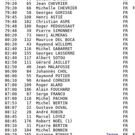
 79:20    65  Jean CHEVRIER                       FR   
 79:20    66  Michelle CHEVRIER                   FR  F
 79:40    58  Georges GORISSE                     FR   
 79:45   108  Henri ASTIÉ                         FR   
 79:48   182  Christian ASPE                      FR   
 79:48   180  Roger PÉDOUSSAUT                    FR   
 79:48    39  Pierre SIMONNEY                     FR   
 80:20    73  Henri ALMERAS                       FR   
 80:20   132  Maurice DEL BOCA                    FR   
 80:20    43  Raymond WILLEMS                     FR   
 82:40   116  Michel GABARRET                     FR   
 82:40   155  Georges LASSERRE                    FR   
 82:40   117  Albert SOTOU                        FR   
 82:50   111  Gérard JAILLET                      FR   
 82:50    40  Jean MALAFOSSE                      FR   
 86:00    84  Johannès CHOL                       FR   
 86:00    55  Raymond POTIER                      FR   
 86:10    90  Armand CORNIER                      FR   
 87:00   109  Roger ALARD                         FR   
 87:00   186  Alain FOUCHARD                      FR   
 87:00    87  Serge FRANCO                        FR   
 87:00   110  Michel PACHON                       FR   
 87:53    17  Michel BERTIN                       FR   
 88:07    22  Gustave DUVAL                       FR   
 88:12    28  André ROBIN                         FR   
 88:45    11  Marcel LOYEZ                        FR   
 88:45   176  Robert NOËL (1)                     FR   
 89:10    31  Pierre BERTIN                       FR   
 89:10   184  Michel BONNIN                       FR   
 89:10   165  Suzanne PINAULT              
Image
  FR  F