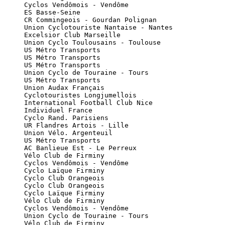
      Cyclos Vendômois - Vendôme

      ES Basse-Seine

      CR Commingeois - Gourdan Polignan

      Union Cyclotouriste Nantaise - Nantes

      Excelsior Club Marseille

      Union Cyclo Toulousains - Toulouse

      US Métro Transports

      US Métro Transports

      US Métro Transports

      Union Cyclo de Touraine - Tours

      US Métro Transports

      Union Audax Français

      Cyclotouristes Longjumellois

      International Football Club Nice

      Individuel France

      Cyclo Rand. Parisiens

      UR Flandres Artois - Lille

      Union Vélo. Argenteuil

      US Métro Transports

      AC Banlieue Est - Le Perreux

      Vélo Club de Firminy

      Cyclos Vendômois - Vendôme

      Cyclo Laïque Firminy

      Cyclo Club Orangeois

      Cyclo Club Orangeois

      Cyclo Laïque Firminy

      Vélo Club de Firminy

      Cyclos Vendômois - Vendôme

      Union Cyclo de Touraine - Tours

      Vélo Club de Firminy
