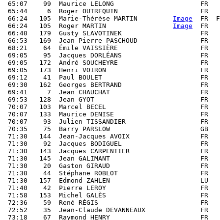
 65:07    99  Maurice LELONG                      FR   
 65:44     6  Roger OUTREQUIN                     FR   
 66:24   105  Marie-Thérèse MARTIN         
Image
  FR  F
 66:24   105  Roger MARTIN                 
Image
  FR   
 66:40   179  Gusty SLAVOTINEK                    FR   
 66:53   169  Jean-Pierre PASCHOUD                FR   
 68:21    64  Émile VAISSIÈRE                     FR   
 69:05    95  Jacques DORLÉANS                    FR   
 69:05   172  André SOUCHEYRE                     FR   
 69:05   173  Henri VOIRON                        FR   
 69:12    41  Paul BOULET                         FR   
 69:30   162  Georges BERTRAND                    FR   
 69:41     7  Jean CHAUCHAT                       FR   
 69:53   128  Jean GYOT                           FR   
 70:07   103  Marcel BECEL                        FR   
 70:07   133  Maurice DENISE                      FR   
 70:07    93  Julien TISSANDIER                   FR   
 70:35    75  Barry PARSLOW                       GB   
 71:30   144  Jean-Jacques AVOIX                  FR   
 71:30    92  Jacques BODIGUEL                    FR   
 71:30   143  Jacques CARPENTIER                  FR   
 71:30   145  Jean GALIMANT                       FR   
 71:30    20  Gaston GIRAUD                       FR   
 71:30    44  Stéphane ROBLOT                     FR   
 71:30   157  Edmond ZAHLEN                       LU   
 71:40    42  Pierre LEROY                        FR   
 71:58   153  Michel GALÈS                        FR   
 72:36    59  René RÉGIS                          FR   
 72:52    35  Jean-Claude DEVANNEAUX              FR   
 73:18    67  Raymond HENRY                       FR   