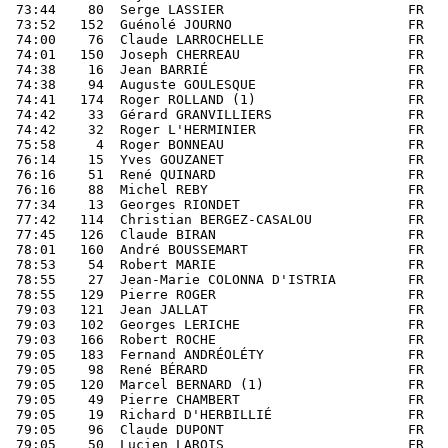
 73:44    80  Serge LASSIER                       FR   
 73:52   152  Guénolé JOURNO                      FR   
 74:00    76  Claude LARROCHELLE                  FR   
 74:01   150  Joseph CHERREAU                     FR   
 74:38    16  Jean BARRIÉ                         FR   
 74:38    94  Auguste GOULESQUE                   FR   
 74:41   174  Roger ROLLAND (1)                   FR   
 74:42    33  Gérard GRANVILLIERS                 FR   
 74:42    32  Roger L'HERMINIER                   FR   
 75:58     4  Roger BONNEAU                       FR   
 76:14    15  Yves GOUZANET                       FR   
 76:16    51  René QUINARD                        FR   
 76:16    88  Michel REBY                         FR   
 77:34    13  Georges RIONDET                     FR   
 77:42   114  Christian BERGEZ-CASALOU            FR   
 77:45   126  Claude BIRAN                        FR   
 78:01   160  André BOUSSEMART                    FR   
 78:53    54  Robert MARIE                        FR   
 78:55    27  Jean-Marie COLONNA D'ISTRIA         FR   
 78:55   129  Pierre ROGER                        FR   
 79:03   121  Jean JALLAT                         FR   
 79:03   102  Georges LERICHE                     FR   
 79:03   166  Robert ROCHE                        FR   
 79:05   183  Fernand ANDRÉOLÉTY                  FR   
 79:05    98  René BÉRARD                         FR   
 79:05   120  Marcel BERNARD (1)                  FR   
 79:05    49  Pierre CHAMBERT                     FR   
 79:05    19  Richard D'HERBILLIÉ                 FR   
 79:05    96  Claude DUPONT                       FR   
 79:05    50  Lucien LAROIS                       FR   