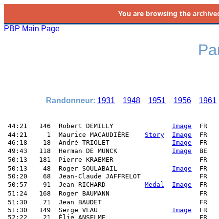
You are browsing the
archive
PBP Main Page
Par
Randonneur:
1931
1948
1951
1956
1961
 44:21   146  Robert DEMILLY               
Image
  FR   
 44:21     1  Maurice MACAUDIÈRE    
Story
Image
  FR   
 46:18    18  André TRIOLET                
Image
  FR   
 49:43   118  Herman DE MUNCK              
Image
  BE   
 50:13   181  Pierre KRAEMER                      FR   
 50:13    48  Roger SOULABAIL              
Image
  FR   
 50:20    68  Jean-Claude JAFFRELOT               FR   
 50:57    91  Jean RICHARD          
Medal
Image
  FR   
 51:24   168  Roger BAUMANN                       FR   
 51:30    71  Jean BAUDET                         FR   
 51:30   149  Serge VEAU                   
Image
  FR   
 52:22    21  Élie ANSELME                        FR   