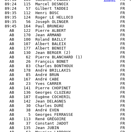
 89:24   115  Marcel DESNOIX                      FR   
 89:24    57  Gilbert TADDEI                      FR   
 89:35   112  Henri BOSC                          FR   
 89:35   124  Roger LE HELLOCO                    FR   
 89:35    56  Joseph OLINGER                      FR   
 89:45   164  Paul BRUNEAU                        FR   
   AB    122  Pierre ALBERT                       FR   
   AB    170  Jean ARMAND                         FR

   AB    100  Roland BAILLY                       FR   
   AB    107  Albert BALEIX                       FR   
   AB    177  Albert BENOIT                       FR   
   AB    130  Jean BERGER (2)                     FR   
   AB     62  Pierre BLANCHARD (1)                FR

   AB     26  François BONET                      FR   
   AB     83  Charles BONTHOUX                    FR   
   AB    178  André BRILLAXIS                     FR   
   AB     85  André BRUN                          FR   
   AB    167  André CABE                          FR   
   AB     23  Yves CARRER                         FR   
   AB    141  Pierre CHOPINET                     FR   
   AB    136  Georges CLUZEAU                     FR   
   AB    187  Eugène COCHERIL                     FR

   AB    142  Jean DELAGNES                       FR   
   AB     30  Charles DURÉ                        FR   
   AB     38  André EVEN                          FR   
   AB      5  Georges FERRASSE                    FR   
   AB    113  René GRÉGOIRE                       FR   
   AB     37  Constant JADOT                      FR   
   AB    135  Jean JUBIN                          FR   