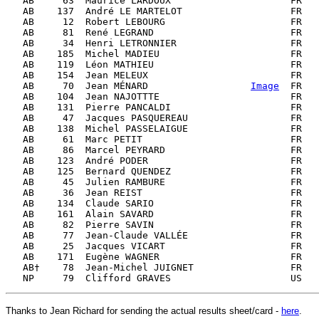
   AB     63  Maurice LARDOUX                     FR   
   AB    137  André LE MARTELOT                   FR   
   AB     12  Robert LEBOURG                      FR   
   AB     81  René LEGRAND                        FR   
   AB     34  Henri LETRONNIER                    FR   
   AB    185  Michel MADIEU                       FR   
   AB    119  Léon MATHIEU                        FR   
   AB    154  Jean MELEUX                         FR   
   AB     70  Jean MÉNARD                  
Image
  FR   
   AB    104  Jean NAJOTTTE                       FR   
   AB    131  Pierre PANCALDI                     FR   
   AB     47  Jacques PASQUEREAU                  FR   
   AB    138  Michel PASSELAIGUE                  FR   
   AB     61  Marc PETIT                          FR

   AB     86  Marcel PEYRARD                      FR   
   AB    123  André PODER                         FR   
   AB    125  Bernard QUENDEZ                     FR   
   AB     45  Julien RAMBURE                      FR   
   AB     36  Jean REIST                          FR   
   AB    134  Claude SARIO                        FR   
   AB    161  Alain SAVARD                        FR   
   AB     82  Pierre SAVIN                        FR   
   AB     77  Jean-Claude VALLÉE                  FR   
   AB     25  Jacques VICART                      FR   
   AB    171  Eugène WAGNER                       FR   
   AB†    78  Jean-Michel JUIGNET                 FR   
Thanks to Jean Richard for sending the actual results sheet/card -
here
.