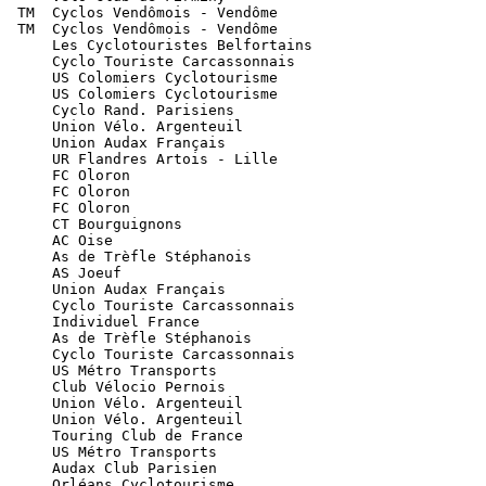
  TM  Cyclos Vendômois - Vendôme

  TM  Cyclos Vendômois - Vendôme

      Les Cyclotouristes Belfortains

      Cyclo Touriste Carcassonnais

      US Colomiers Cyclotourisme

      US Colomiers Cyclotourisme

      Cyclo Rand. Parisiens

      Union Vélo. Argenteuil

      Union Audax Français

      UR Flandres Artois - Lille

      FC Oloron

      FC Oloron

      FC Oloron

      CT Bourguignons

      AC Oise

      As de Trèfle Stéphanois

      AS Joeuf

      Union Audax Français

      Cyclo Touriste Carcassonnais

      Individuel France

      As de Trèfle Stéphanois

      Cyclo Touriste Carcassonnais

      US Métro Transports

      Club Vélocio Pernois

      Union Vélo. Argenteuil

      Union Vélo. Argenteuil

      Touring Club de France

      US Métro Transports

      Audax Club Parisien

      Orléans Cyclotourisme
