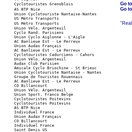
Go to
      Cyclotouristes Grenoblois                    
Go to
      AS BTP Nice                                  
      Union Cyclotouriste Nantaise-Nantes

      US Métro Transports
"Real
      US Métro Transports                          
      Union Vélo. Argenteuil

      Cyclo Rand. Parisiens

      Union Cyclo Aiglonne - L'Aigle

      AC Banlieue Est - Le Perreux

      Union Audax Français

      AC Banlieue Est - Le Perreux

      Cyclotouristes Cadurciens - Cahors

      Union Vélo. Argenteuil

      Audax Club Parisien

      Amicale Cyclo Briochine - St Brieuc

      Union Cyclotouriste Nantaise - Nantes

      Groupe de Touristes Rouennais

      AC Banlieue Est - Le Perreux

      CO Billancourt

      Union Vélo. Argenteuil

      Union Sport. Franco Belge

      Cyclotouristes Poitevins

      Cyclotouristes Poitevins

      AS BTP Nice

      Individuel France

      Union Audax Français

      CO Billancourt

      Individuel France

      Saint Denis US
