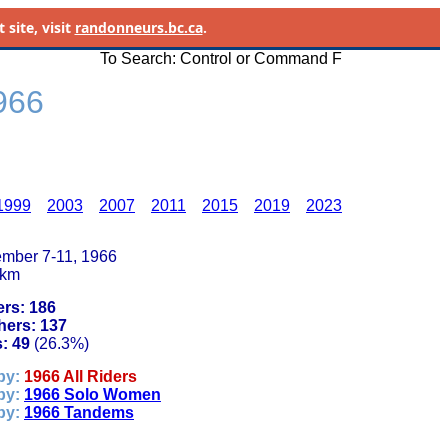
site, visit
randonneurs.bc.ca
.
To Search: Control or Command F
1966
1999
2003
2007
2011
2015
2019
2023
mber 7-11, 1966
 km
ers: 186
hers: 137
: 49 
(26.3%)
by: 
1966 All Riders
by: 
1966 Solo Women
by: 
1966 Tandems