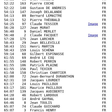
 52:22   163  Pierre COCHE                        FR   
 52:22   140  Gustave DE ANDREIS                  FR   
 54:13   147  Joseph DELALANDE                    FR   
 54:13    89  Bernard LEMAITRE                    FR   
 54:13    52  Pierre THÉOBALD                     FR   
 54:25    97  Claude TESSIER               
Image
  FR   
 56:20   127  Jean MURAT                          FR   
 56:40     9  Daniel MERLET                       FR   
 56:48     2  Claude FACQUET               
Image
  FR   
 57:20   175  Jean LARCHER                        FR   
 58:43    29  Jean BELLEVILLE                     FR   
 58:43   151  Henri MARTIN                        FR   
 58:43   159  Louis SCHÉNA                        FR   
 59:14    60  Gilbert ESPINASSE                   FR   
 61:55    69  André LE COQ                        FR   
 61:55   148  Robert PERRIN                       FR   
 61:55   106  Patrick PLAINE                      FR   
 61:55   156  Paul TEXIER                         FR   
 61:58   158  Christian CHARTIER                  FR   
 62:00    72  Jean-Bernard DURANTHON              FR   
 62:31    10  Jacques LOURDET                     FR   
 63:17    24  Louis PAILLOUX                      FR   
 63:17   101  Maurice PAILLOUX                    FR   
 64:07   139  Jacques AUDIBERTI                   FR   
 64:20    46  Robert LARDOUX                      FR   
 64:44    14  André GAYRAL                        FR   
 64:46     8  Jean TOULIS                         FR   
 65:07    74  Claude GUICHARD                     FR   
 65:07     3  Francis HENRY                       FR   