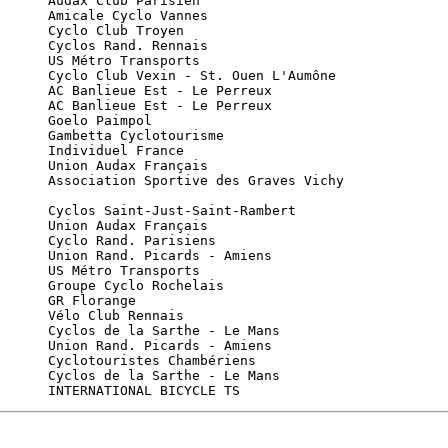
      Audax Club Parisien

      Amicale Cyclo Vannes

      Cyclo Club Troyen

      Cyclos Rand. Rennais

      US Métro Transports

      Cyclo Club Vexin - St. Ouen L'Aumône

      AC Banlieue Est - Le Perreux

      AC Banlieue Est - Le Perreux

      Goelo Paimpol

      Gambetta Cyclotourisme

      Individuel France

      Union Audax Français

      Association Sportive des Graves Vichy

      Cyclos Saint-Just-Saint-Rambert

      Union Audax Français

      Cyclo Rand. Parisiens

      Union Rand. Picards - Amiens

      US Métro Transports

      Groupe Cyclo Rochelais

      GR Florange

      Vélo Club Rennais

      Cyclos de la Sarthe - Le Mans

      Union Rand. Picards - Amiens

      Cyclotouristes Chambériens

      Cyclos de la Sarthe - Le Mans
