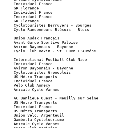
      Individuel France

      GR Florange

      Individuel France

      Individuel France

      GR Florange

      Cyclotouristes Berruyers - Bourges

      Cyclo Randonneurs Blésois - Blois

      Union Audax Français

      Avant Garde Sportive Paloise

      Aviron Bayonnais - Bayonne

      Cyclo Club Vexin - St. Ouen L'Aumône

      International Football Club Nice

      Individuel France

      Aviron Bayonnais - Bayonne

      Cyclotouristes Grenoblois

      US Métro Transports

      Individuel France

      Vélo Club Annecy

      Amicale Cyclo Vannes

      AC Banlieue Ouest - Neuilly sur Seine

      US Métro Transports

      Individuel France

      US Métro Transports

      Union Vélo. Argenteuil

      Gambetta Cyclotourisme

      Amicale Cyclo Vannes
