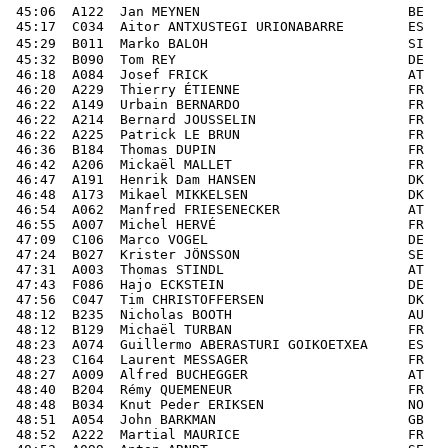
 45:06  A122  Jan MEYNEN                          BE   
 45:17  C034  Aitor ANTXUSTEGI URIONABARRE        ES   
 45:29  B011  Marko BALOH                         SI   