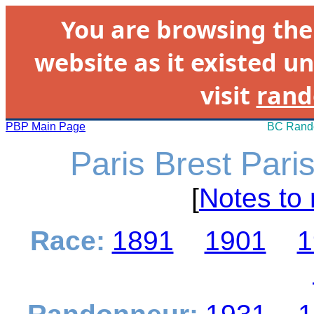
You are browsing th
website as it existed un
visit
rand
PBP Main Page
BC Rando
Paris Brest Pari
[
Notes to 
Race:
1891
1901
1