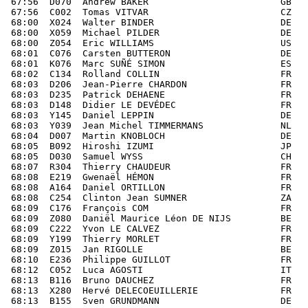
8:01  C076  Carsten BUTTERON                    DE         AUDAX RAND. ALLEMAGNE
 68:01  K076  Marc SUÑÉ SIMON                     ES         BICI GRANDIA
 68:02  C134  Rolland COLLIN                      FR         Ass. Cyclos Julianais
 68:03  D206  Jean-Pierre CHARDON                 FR         Cyclotourisme de Maurepas
 68:03  D235  Patrick DEHAENE                     FR         Club Cyclo de Marquise
 68:03  D148  Didier LE DEVÉDEC                   FR         Cyclotourisme de Maurepas
 68:03  Y145  Daniel LEPPIN                       DE         ARA NORDBAYERN FRANKISCHE ALB
 68:03  Y039  Jean Michel TIMMERMANS              NL         EURAUDAX RAND.NED. OSSENDRECHT
 68:04  D007  Martin KNOBLOCH                     DE         AUDAX RANDONNEURS AUSTRIA
 68:05  B092  Hiroshi IZUMI                       JP         AUDAX RANDONNEURS SAITAMA
 68:05  D030  Samuel WYSS                         CH         VC ORBE
 68:07  R304  Thierry CHAUDEUR                    FR         Cyclo Club de la Mandallaz - Sillingy
 68:08  E219  Gwenaël HÉMON                       FR         Cyclo Rand. Cornouaille - Quimper
 68:08  A164  Daniel ORTILLON                     FR         UC Percheronne - Mortagne au Perche
 68:08  C254  Clinton Jean SUMNER                 ZA         INDIVIDUEL
 68:09  C176  François COM                        FR         Club Cyclo du Poher - Carhaix
 68:09  Z080  Daniël Maurice Léon DE NIJS         BE         LIERSE BCR
 68:09  C222  Yvon LE CALVEZ                      FR         Club Cyclo du Poher - Carhaix
 68:09  Y199  Thierry MORLET                      FR         Vélo Club Val d'Europe Wasteels
 68:09  Z015  Jan RIGOLLE                         BE         THE IDEAL CYCLING TEAM
 68:10  E236  Philippe GUILLOT                    FR         AS Bourse
 68:12  C052  Luca AGOSTI                         IT         SPORTLER
 68:13  B116  Bruno DAUCHEZ                       FR         Membre Individuel 38 FFCT
 68:13  X280  Hervé DELECOEUILLERIE               FR         ASPTT Amiens
 68:13  B155  Sven GRUNDMANN                      DE         ARA REGION KÖLN
 68:13  L006  Tommy HEINERMARK                    SE         RANDONNEURS SVERIGE
 68:13  H227  Jan Jose KRAEMER                    PR         SAN JUAN CYCLING CLUB
 68:13  X277  Sylvian TAMPIGNY                    FR         US Cheminots d'Amiens
 68:13  H145  Rinaldo TOSON                       IT         TEAM GRANZON
 68:15  B214  Bruno COQUEMONT                     FR         Roue Libre Ambarroise
 68:15  Y109  Dougin WALKER                       US         NEW JERSEY RANDONNEURS
 68:16  D256  Vincenzo FERRARESE                  IT         RACING TEAM LA BICI-ARQUATA S.
 68:16  A118  Stefan FLINK                        SE         CK SUNDET
 68:16  F210  Laurent JUBIN                       FR     TM  Membre Individuel 44 FFCT
 68:16  F211  Sylvie QUÉMENER                     FR  F  TM  Membre Individuel 44 FFCT
 68:19  J144  Alexander MURAVEV                   RU         VELO CLUB VESTLAND RANDONNEUR (KALININGRA
 68:20  E123  Christian MAUDUIT                   FR         Union Vélo. Argenteuil
 68:22  X217  Philippe CARPENTIER                 FR         ASPTT Béthune
 68:24  B142  Bruno FONTAINE                      FR         Cyclo Club Brandérion
 68:24  B138  Jérôme TREHIN                       FR         Club Cyclo du Poher - Carhaix
 68:25  E100  Simone CAVALLERI                    IT         TEAM TESTA TIPOLITOGRAFIA
 68:25  M214  David DESSARTINE                    FR         AC Banlieue Est - Le Perreux
 68:25  E059  Giacomo GAVAZZENI                   IT         TEAM TESTA
 68:25  E075  Gianluigi MAGRI                     IT         TEAM TESTA
 68:26  B014  Johannes DÜSING                     DE         ARA EMSLAND
 68:26  D082  Ryan LINNE                          US         WILD CARD CYCLING
 68:26  D184  Daniel MAUGÉ                        FR         Squadra Forézienne - Feurs
 68:26  D075  Jay YOST                            US         WILD CARD CYCLING
 68:27  Y125  Jochen BETZ                         DE         ARA BREISGAU
 68:27  C031  Steven BRYCE                        GB         VC 167
 68:27  D027  Craig LAWRENCE                      AU         A.A. VICTORIA
 68:27  C059  Erik RINGQVIST                      SE         RANDONNEUR STOCKHOLM
 68:28  B196  Alexandre BARELLA                   FR         Cyclo Club Fleurantin
 68:28  T120  Pawel SEKULSKI                      PL         RANDONNEURS POLSKA
 68:32  L050  Martin GROENE                       DE         ARA NIEDERRHEIN
 68:32  B180  Denis LAUNAY                        FR         Vélo Sport Quiberonnais
 68:32  K229  Daniele MENCI                       IT         RANDONNEUR AREZZO
 68:33  Z202  Matthias GANSSMANN                  DE         ARA BREISGAU
 68:34  X193  Jean-François BELLUGUE              FR         Randonneurs Autonomes Aquitains
 68:34  P036  Marian GRASSMANN                    DE         ARA HAMBURG/NORDDEUTSCHLAND
 68:34  G284  Didier HARDY                        FR         ASPTT Annecy
 68:34  X093  Jochen KAISER                       DE         ARA NIEDERRHEIN
 68:34  B231  Christian WIMMER                    DE         ARA SÜDBAYERN
 68:35  C017  Michael HESS                        DE         ARA EMSLAND
 68:35  D012  Mathias KLAEHN                      DE         ARA BRANDENBURG BERLIN
 68:37  A156  Jacques CRESSANT                    FR         US Métro Transports
 68:37  C066  Marcel RINDT                        NL         EURAUDAX RAND NED.
 68:37  E189  Serge VAYSSIÈRE                     FR         ASPTT Lot-et-Garonne
 68:38  B076  Jens KUflLER                         DE         ARA HAMBURG/NORDDEUTSCHLAND
 68:38  E031  Erik LÖNN                           SE         RANDONNEUR STOCKHOLM
 68:38  E032  Sirakorn PUNNAPRADABKIJ             TH         RANDONNEURS THAILAND
 68:42  A032  Marcello D'ONOFRIO                  IT         ARA WESERBERGLAND
 68:42  D081  Jeffrey HULETT                      US         ROCKY MOUNTAINS CYCLING CLUB
 68:42  S180  Harry ROMBERG                       DE         ARA NIEDERRHEIN
 68:44  Y174  Jérôme JUMELAIS                     FR         Guidon Gorronnais - Gorron
 68:44  Y245  Frédéric LE FLOCH                   FR         PL Bergot Cyclo
 68:44  Z114  Jean-Michel VERMEIRE                FR         Union Rand. Picards - Amiens
 68:45  X219  Michaël ZAKRZEWSKI                  FR         ASPTT Béthune
 68:47  Z032  Sergey BOROZDIN                     RU         OURAL-MARAFON (EKATERINBOURG)
 68:48  Y146  Michael THOMPSON                    GB         AUDAX UK
 68:49  C135  Jean-Jacques HORLAMUS               FR 