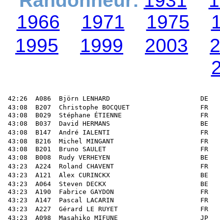
Randonneur:
1931
1
1966
1971
1975
1995
1999
2003
 42:26  A086  Björn LENHARD                       DE   
 43:08  B207  Christophe BOCQUET                  FR   
 43:08  B029  Stéphane ÉTIENNE                    FR   
 43:08  B037  David HERMANS                       BE   
 43:08  B147  André IALENTI                       FR   
 43:08  B216  Michel MINGANT                      FR   
 43:08  B201  Bruno SAULET                        FR   
 43:08  B008  Rudy VERHEYEN                       BE   
 43:23  A224  Roland CHAVENT                      FR   
 43:23  A121  Alex CURINCKX                       BE   
 43:23  A064  Steven DECKX                        BE   
 43:23  A190  Fabrice GAYDON                      FR   
 43:23  A147  Pascal LACARIN                      FR   
 43:23  A227  Gérard LE RUYET                     FR   
 43:23  A098  Masahiko MIFUNE                     JP   