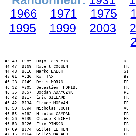
Randonneur:
1931
1
1966
1971
1975
1995
1999
2003
 43:49  F085  Hajo Eckstein                       DE   
 44:47  B169  Robert COQUEN                       FR   
 44:48  B016  Marko BALOH                         SI   
 45:01  A226  Ken TAX                             BE   
 46:28  C149  Denis MORAN                         FR   
 46:32  A205  Sébastien THORIBE                   FR   
 46:35  D057  Bogdan ADAMCZYK                     PL   
 46:42  B217  Éric GILLARD                        FR   
 46:42  B134  Claude MORVAN                       FR   
 46:50  C094  Nicholas BOOTH                      AU   
 46:55  A182  Nicolas CAMPAN                      FR   
 46:56  A139  Claude BINCHET                      FR   
 46:58  B226  Élie PINSON                         FR   
 47:09  B174  Gilles LE HEN                       FR   
 47:15  B164  Gilles MALARD                       FR   