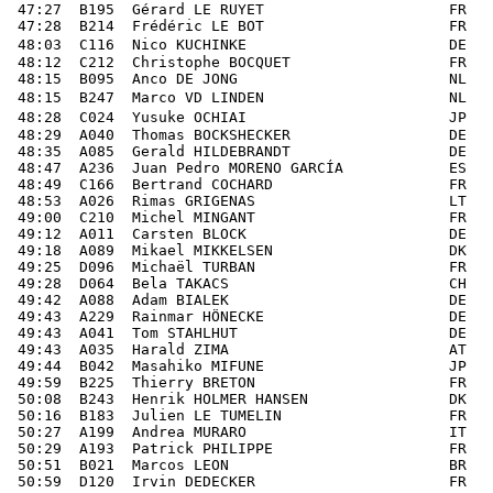
 47:27  B195  Gérard LE RUYET                     FR   
 47:28  B214  Frédéric LE BOT                     FR   
 48:03  C116  Nico KUCHINKE                       DE   
 48:12  C212  Christophe BOCQUET                  FR   
 48:15  B095  Anco DE JONG                        NL   
 48:15  B247  Marco VD LINDEN                     NL   
 48:28  C024  Yusuke OCHIAI                       JP   