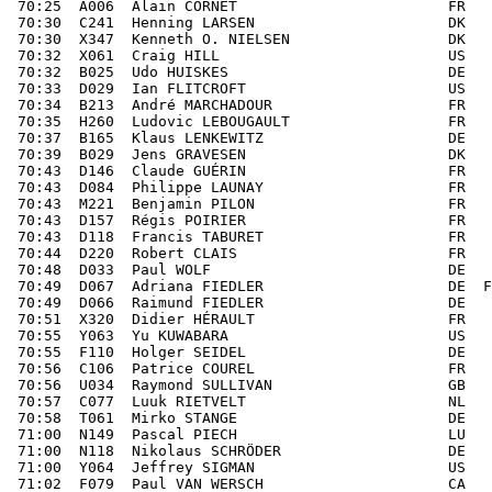
           DK         AUDAX RAND. DANEMARK
 70:32  X061  Craig HILL                          US         SAN FRANCISCO RANDONNEURS
 70:32  B025  Udo HUISKES                         DE         ARA NIEDERRHEIN
 70:33  D029  Ian FLITCROFT                       US         AUDAX ATLANTA
 70:34  B213  André MARCHADOUR                    FR         Amicale Cycliste Gouesnou
 70:35  H260  Ludovic LEBOUGAULT                  FR         Groupe de Touristes Rouennais
 70:37  B165  Klaus LENKEWITZ                     DE         ARA SCHLESWIG HOLSTEIN
 70:39  B029  Jens GRAVESEN                       DK         AUDAX RAND. DANEMARK
 70:43  D146  Claude GUÉRIN                       FR         Guidon Gorronnais - Gorron
 70:43  D084  Philippe LAUNAY                     FR         Amicale Laïque Cyclo Evron
 70:43  M221  Benjamin PILON                      FR         Club des Rout'Sentiers de Courcité
 70:43  D157  Régis POIRIER                       FR         Guidon Gorronnais - Gorron
 70:43  D118  Francis TABURET                     FR         Guidon Gorronnais - Gorron
 70:44  D220  Robert CLAIS                        FR         ACBM - Blanc Mesnil
 70:48  D033  Paul WOLF                           DE         ARA SAARLAND
 70:49  D067  Adriana FIEDLER                     DE  F      ARA BREISGAU
 70:49  D066  Raimund FIEDLER                     DE         ARA BREISGAU
 70:51  X320  Didier HÉRAULT                      FR         Rand. Vallée Clain - St Georges les B.
 70:55  Y063  Yu KUWABARA                         US         SAN FRANCISCO RANDONNEURS
 70:55  F110  Holger SEIDEL                       DE     VS  ARA OSTFALEN
 70:56  C106  Patrice COUREL                      FR         Membre Individuel 35 FFCT
 70:56  U034  Raymond SULLIVAN                    GB         POLICE SPORT UK
 70:57  C077  Luuk RIETVELT                       NL         TEAM 7-11
 70:58  T061  Mirko STANGE                        DE         ARA SACHSEN
 71:00  N149  Pascal PIECH                        LU         INDIVIDUEL LUXEMBOURG
 71:00  N118  Nikolaus SCHRÖDER                   DE         ARA SAARLAND
 71:00  Y064  Jeffrey SIGMAN                      US         SAN FRANCISCO RANDONNEURS
 71:02  F079  Paul VAN WERSCH                     CA     VS  BRITISH COLUMBIA RAND VANCOUVER
 71:03  C089  Ingvar WIKING                       SE         SUMO CYCLING CLUB
 71:04  C203  Rolland COLLIN                      FR         Ass. Cyclos Julianais
 71:04  C230  Laurent FAURIE                      FR         Cyclo Chemin Long Mérignac
 71:04  C107  Mateo RAMOS                         US         ROCKY MOUNTAINS CYCLING CLUB
 71:05  F038  Maria Eloisa IGNACIO                CA  F  TM  BRITISH COLUMBIA RAND VANCOUVER
 71:05  D176  Volker LUGA                         DE         ARA SCHLESWIG HOLSTEIN
 71:05  F037  John OSWALD                         CA     TM  BRITISH COLUMBIA RAND VANCOUVER
 71:06  D223  Marc-André SURRE                    FR         Arguenon Cyclo Plancoët
 71:07  E212  Karsten BUCHER                      DE         ARA BREISGAU
 71:08  X238  Jean-Pierre MOUNHO                  FR         Cyclo Sport Pantin
 71:09  X345  Thomas GILLEßEN                     DE         ARA REGION KÖLN
 71:09  D240  Bruno HÜSSER                        CH         ARA BREISGAU
 71:11  E100  Thomas GELÉ                         FR         Cyclo Club d'Erdeven
 71:12  T163  Bongbong GALINATO                   PH         Membre Individuel 75 FFCT
 71:14  M146  Liubomyr VYPASNIAK                  UA         LVIV BICYCLE CLUB
 71:15  C090  Björn ADLER                         SE         PARTILLE CK
 71:16  X176  David AMADO                         PH         TEAM AGC
 71:18  B047  Neil DAVEY                          GB         STOCKHOLM CK
 71:18  A187  Jean-Baptiste THÉOU                 FR         