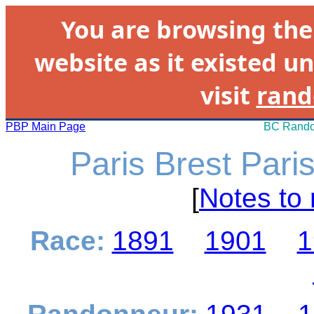
You are browsing th
website as it existed un
visit
rand
PBP Main Page
BC Rando
Paris Brest Pari
[
Notes to 
Race:
1891
1901
1