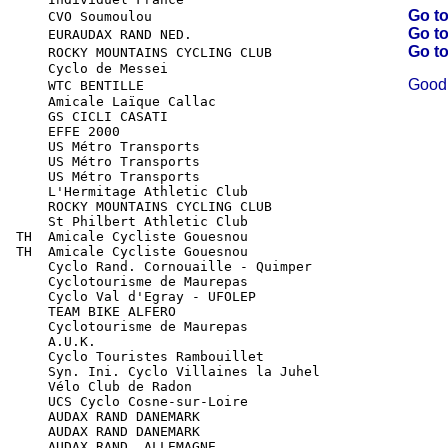
Go to
      CVO Soumoulou                                
Go to
      EURAUDAX RAND NED.                           
Go to
      ROCKY MOUNTAINS CYCLING CLUB                 
      Cyclo de Messei
Good 
      WTC BENTILLE                                 
      Amicale Laïque Callac

      GS CICLI CASATI

      EFFE 2000

      US Métro Transports

      US Métro Transports

      US Métro Transports

      L'Hermitage Athletic Club

      ROCKY MOUNTAINS CYCLING CLUB

      St Philbert Athletic Club

  TH  Amicale Cycliste Gouesnou

  TH  Amicale Cycliste Gouesnou

      Cyclo Rand. Cornouaille - Quimper

      Cyclotourisme de Maurepas

      Cyclo Val d'Egray - UFOLEP

      TEAM BIKE ALFERO

      Cyclotourisme de Maurepas

      A.U.K.

      Cyclo Touristes Rambouillet

      Syn. Ini. Cyclo Villaines la Juhel

      Vélo Club de Radon

      UCS Cyclo Cosne-sur-Loire

      AUDAX RAND DANEMARK

      AUDAX RAND DANEMARK

      AUDAX RAND. ALLEMAGNE
