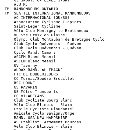
      GS SPORT.TOP LEVEL SPORT

      A.U.K.

  TM  RANDONNEURS ONTARIO

  TM  SEATTLE INTERNATIONAL RANDONNEURS

      AC INTERNACIONAL (GU/SS)

      Association Cyclisme Clapiers

      Saint-Léger Cyclisme

      Vélo Club Montigny le Bretonneux

      VC Ste Croix en Plaine

      Olymp. Club Montauban de Bretagne Cyclo

      Club Cyclo Quévenois - Quéven

      Club Cyclo Quévenois - Quéven

      Cyclo Rand. Camors

      ASCEM Blanc Mesnil

      ASCEM Blanc Mesnil

      UV Taverny

      AUDAX RAND. ALLEMAGNE

      FTC DE DOBBERIEDERS

      CC Mornac/Seudre-Breuillet

      RSC LOHNE

      GS PAVARIN

      US Métro Transports

      CC VILADECANS

      Club Cycliste Bourg Blanc

      Vélo Club Blinois - Blain

      Étoile Cycliste Ploudaniel

      Amicale Cyclo Savigny/Orge

      RAND. USA NEW HAMPSHIRE

      AS Etablist. Armement Bourges

      Vélo Club Blinois - Blain
