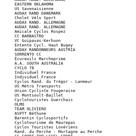
      EASTERN OKLAHOMA

      US Savenaisienne

      AUDAX RAND DANEMARK

      Cholet Vélo Sport

      AUDAX RAND. ALLEMAGNE

      AUDAX RAND. ALLEMAGNE

      Amicale Cyclos Rospez

      CC BARBASTRO

      VC Guipavas-Kerhuon

      Entente Cycl. Haut Bugey

      AUDAX RANDONNEURS AUSTRIA

      SORRENTO CC

      Écureuils Marcheprime

      A.A. SOUTH AUSTRALIA

      CYCLO 78

      Individuel France

      Individuel France

      Cyclos Rand. du Trégor - Lanmeur

      US Métro Transports

      Union Cycliste Fougeraise

      US Montsoult-Baillet

      Cyclotouristes Guerchais

      OLMO

      TEAM OLIVIERO

      ASPTT Béthune

      Barentin Cyclosportifs

      Cyclotourisme de Maurepas

      Cyclos Touristes Lovériens

      Rand. du Perche - Mortagne au Perche
