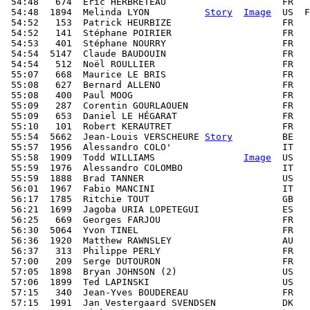
 54:48   674  Éric HERBRETEAU                     FR   
 54:48  1894  Melinda LYON          
Story
Image
  US  F
 54:52   153  Patrick HEURBIZE                    FR   
 54:52   141  Stéphane POIRIER                    FR   
 54:53   401  Stéphane NOURRY                     FR   
 54:54  5147  Claude BAUDOUIN                     FR   
 54:54   512  Noël ROULLIER                       FR   
 55:07   668  Maurice LE BRIS                     FR   
 55:08   627  Bernard ALLENO                      FR   
 55:08   400  Paul MOOG                           FR   
 55:09   287  Corentin GOURLAOUEN                 FR   
 55:09   653  Daniel LE HÉGARAT                   FR   
 55:10   101  Robert KERAUTRET                    FR   
 55:54  5662  Jean-Louis VERSCHEURE 
Story
         BE   
 55:57  1956  Alessandro COLO'                    IT   
 55:58  1909  Todd WILLIAMS                
Image
  US   
 55:59  1976  Alessandro COLOMBO                  IT   
 55:59  1888  Brad TANNER                         US   
 56:01  1967  Fabio MANCINI                       IT   
 56:17  1785  Ritchie TOUT                        GB   
 56:21  1699  Jagoba URIA LOPETEGUI               ES   
 56:25   669  Georges FARJOU                      FR   
 56:30  5064  Yvon TINEL                          FR   
 56:36  1920  Matthew RAWNSLEY                    AU   
 56:37   313  Philippe PERLY                      FR   
 57:00   209  Serge DUTOURON                      FR   
 57:05  1898  Bryan JOHNSON (2)                   US   
 57:06  1899  Ted LAPINSKI                        US   
 57:15   340  Jean-Yves BOUDEREAU                 FR   
 57:15  1991  Jan Vestergaard SVENDSEN            DK   