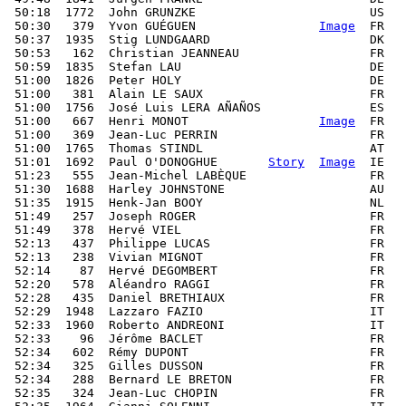
 50:18  1772  John GRUNZKE                        US   
 50:30   379  Yvon GUÉGUEN                 
Image
  FR   
 50:37  1935  Stig LUNDGAARD                      DK   
 50:53   162  Christian JEANNEAU                  FR   
 50:59  1835  Stefan LAU                          DE   
 51:00  1826  Peter HOLY                          DE   
 51:00   381  Alain LE SAUX                       FR   
 51:00  1756  José Luis LERA AÑAÑOS               ES   
 51:00   667  Henri MONOT                  
Image
  FR   
 51:00   369  Jean-Luc PERRIN                     FR   
 51:00  1765  Thomas STINDL                       AT   
 51:01  1692  Paul O'DONOGHUE       
Story
Image
  IE   
 51:23   555  Jean-Michel LABÈQUE                 FR   
 51:30  1688  Harley JOHNSTONE                    AU   
 51:35  1915  Henk-Jan BOOY                       NL   
 51:49   257  Joseph ROGER                        FR   
 51:49   378  Hervé VIEL                          FR   
 52:13   437  Philippe LUCAS                      FR   
 52:13   238  Vivian MIGNOT                       FR   
 52:14    87  Hervé DEGOMBERT                     FR   
 52:20   578  Aléandro RAGGI                      FR   
 52:28   435  Daniel BRETHIAUX                    FR   
 52:29  1948  Lazzaro FAZIO                       IT   
 52:33  1960  Roberto ANDREONI                    IT   
 52:33    96  Jérôme BACLET                       FR   
 52:34   602  Rémy DUPONT                         FR   
 52:34   325  Gilles DUSSON                       FR   
 52:34   288  Bernard LE BRETON                   FR   
 52:35   324  Jean-Luc CHOPIN                     FR   