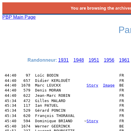
You are browsing the
archive
PBP Main Page
Par
Randonneur:
1931
1948
1951
1956
1961
 44:40    97  Loïc BODIN                          FR   
 44:40   657  Didier KERLOUËT                     FR   
 44:40  1678  Marc LEUCKX           
Story
Image
  BE   
 44:40   579  Denis MORAN                         FR   
 44:40   622  Jean-Marc ROBIN                     FR   
 45:34   472  Gilles MALARD                       FR   
 45:34   117  Ian PATUEL                          FR   
 45:34   529  Gérard PONCIN                       FR   
 45:34   620  François THORAVAL                   FR   
 45:40   594  Dominique BRIAND     ~
Story
         FR   
 45:40  1674  Werner GEERINCK                     BE   
 45:51   237  Laurent BOURSETTE                   FR   