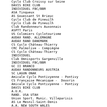
      Cyclo Club Croissy sur Seine

      DAVIS BIKE CLUB

      INDIVIDUEL FBC/BBR

      ASA Tinqueux

      AS Gouessant St Brieuc

      Cyclo Club de Pineuilh

      Cyclo Club de Pineuilh

      Club Randonneurs Auxonnais

      ASPTT Paris

      US Colomiers Cyclotourisme

      AUDAX RAND. ALLEMAGNE

      AUDAX RAND DANEMARK

      CS Cyclo Château-Thierry

      CRC Palmolive - Compiègne

      CS Cyclo Château-Thierry

      INDIVIDUEL

      Club Omnisports Gargenville

      INDIVIDUEL FBC/BBR

      GC II BRANCO

      AUDAX RANDONNEURS AUSTRIA

      SC LAGUN ONAK

      Amicale Cyclo Pontivyenne - Pontivy

      CS Française Mécanique -  Douvrin

      Amicale Cyclo Pontivyenne - Pontivy

      DAVIS BIKE CLUB

      A.U.K.

      RAND. USA UTAH

      Union Sport. Munic. Villeparisis

      AS Le Mesnil-Saint-Denis

      A.A. NEW SOUTH WALES
