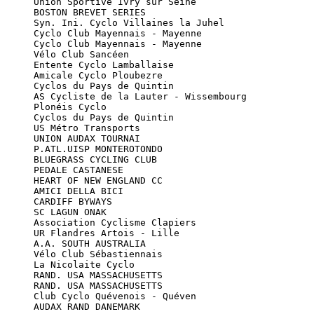
      Union Sportive Ivry sur Seine

      BOSTON BREVET SERIES

      Syn. Ini. Cyclo Villaines la Juhel

      Cyclo Club Mayennais - Mayenne

      Cyclo Club Mayennais - Mayenne

      Vélo Club Sancéen

      Entente Cyclo Lamballaise

      Amicale Cyclo Ploubezre

      Cyclos du Pays de Quintin

      AS Cycliste de la Lauter - Wissembourg

      Plonéis Cyclo

      Cyclos du Pays de Quintin

      US Métro Transports

      UNION AUDAX TOURNAI

      P.ATL.UISP MONTEROTONDO

      BLUEGRASS CYCLING CLUB

      PEDALE CASTANESE

      HEART OF NEW ENGLAND CC

      AMICI DELLA BICI

      CARDIFF BYWAYS

      SC LAGUN ONAK

      Association Cyclisme Clapiers

      UR Flandres Artois - Lille

      A.A. SOUTH AUSTRALIA

      Vélo Club Sébastiennais

      La Nicolaite Cyclo

      RAND. USA MASSACHUSETTS

      RAND. USA MASSACHUSETTS

      Club Cyclo Quévenois - Quéven

      AUDAX RAND DANEMARK
