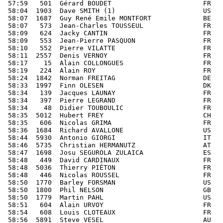
 57:59   501  Gérard BOUDET                       FR   
 58:04  1903  Dave SMITH (1)                      US   
 58:07  1687  Guy René Emile MONTFORT             BE   
 58:07   573  Jean-Charles TOUSSEUL               FR   
 58:09   624  Jacky CANTIN                        FR   
 58:09   553  Jean-Pierre PASQUON                 FR   
 58:10   552  Pierre VILATTE                      FR   
 58:11  2557  Denis VERNOY                        FR   
 58:17    15  Alain COLLONGUES                    FR   
 58:19   224  Alain ROY                           FR   
 58:24  1842  Norman FREITAG                      DE   
 58:33  1997  Finn OLESEN                         DK   
 58:34   139  Jacques LAUNAY                      FR   
 58:34   397  Pierre LEGRAND                      FR   
 58:34    48  Didier TOUBOULIC                    FR   
 58:35  5012  Hubert FREY                         CH   
 58:35   606  Nicolas GRIMA                       FR   
 58:36  1684  Richard AVALLONE                    US   
 58:44  5930  Antonio GIORGI                      IT   
 58:46  5735  Christian HERMANUTZ                 AT   
 58:47  1698  Josu SEGUROLA ZULAICA               ES   
 58:48   449  David CARDINAUX                     FR   
 58:48  5036  Thierry PIÉTON                      FR   
 58:48   446  Nicolas ROUSSEL                     FR   
 58:50  1770  Barley FORSMAN                      US   
 58:50  1800  Phil NELSON                         GB   
 58:50  1779  Martin PAHL                         US   
 58:51   604  Alain URVOY                         FR   
 58:54   608  Louis CLOTEAUX                      FR   
 58:56  5891  Steve VESEL                         AU   