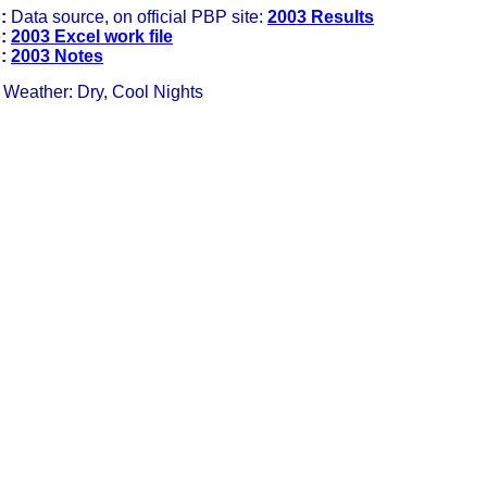
:
Data source, on official PBP site
: 
2003 Results
:
2003 Excel work file
:
2003 Notes
Weather: Dry, Cool Nights