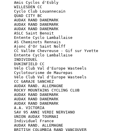
      Amis Cyclos d'Esbly

      WILLESDEN CC

      Cyclo Club Louannecain

      QUAD CITY BC

      AUDAX RAND DANEMARK

      AUDAX RAND DANEMARK

      AUDAX RAND DANEMARK

      ASLC Saint Benoit

      Entente Cyclo Lamballaise

      AS Cheminots Rennais

      Ajonc d'Or Saint Nolff

      CC Vallée Chevreuse - Gif sur Yvette

      Entente Cyclo Lamballaise

      INDIVIDUEL

      DUKINFIELD CC

      Vélo Club Val d'Europe Wasteels

      Cyclotourisme de Maurepas

      Vélo Club Val d'Europe Wasteels

      CC GARAJE SANCHEZ

      AUDAX RAND. ALLEMAGNE

      ROCKY MOUNTAINS CYCLING CLUB

      AUDAX RAND DANEMARK

      AUDAX RAND DANEMARK

      AUDAX RAND DANEMARK

      A.A. VICTORIA

      SAV 95 ANNI VERDI NERVIANO

      UNION AUDAX TOURNAI

      Individuel France

      AUDAX RAND. ALLEMAGNE

      BRITISH COLUMBIA RAND VANCOUVER
