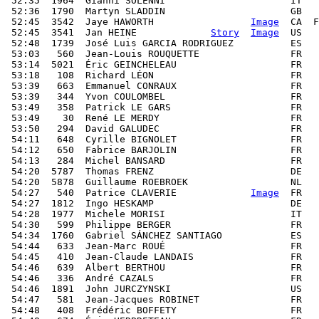
 52:35  1964  Gianni SOLENNI                      IT   
 52:36  1790  Martyn SLADDIN                      GB   
 52:45  3542  Jaye HAWORTH                 
Image
  CA  F
 52:45  3541  Jan HEINE             
Story
Image
  US   
 52:48  1739  José Luis GARCIA RODRIGUEZ          ES   
 53:03   560  Jean-Louis ROUQUETTE                FR   
 53:14  5021  Éric GEINCHELEAU                    FR   
 53:18   108  Richard LÉON                        FR   
 53:39   663  Emmanuel CONRAUX                    FR   
 53:39   344  Yvon COULOMBEL                      FR   
 53:49   358  Patrick LE GARS                     FR   
 53:49    30  René LE MERDY                       FR   
 53:50   294  David GALUDEC                       FR   
 54:11   648  Cyrille BIGNOLET                    FR   
 54:12   650  Fabrice BARJOLIN                    FR   
 54:13   284  Michel BANSARD                      FR   
 54:20  5787  Thomas FRENZ                        DE   
 54:20  5878  Guillaume ROEBROEK                  NL   
 54:27   540  Patrice CLAVERIE             
Image
  FR   
 54:27  1812  Ingo HESKAMP                        DE   
 54:28  1977  Michele MORISI                      IT   
 54:30   599  Philippe BERGER                     FR   
 54:34  1760  Gabriel SÁNCHEZ SANTIAGO            ES   
 54:44   633  Jean-Marc ROUÉ                      FR   
 54:45   410  Jean-Claude LANDAIS                 FR   
 54:46   639  Albert BERTHOU                      FR   
 54:46   336  André CAZALS                        FR   
 54:46  1891  John JURCZYNSKI                     US   
 54:47   581  Jean-Jacques ROBINET                FR   
 54:48   408  Frédéric BOFFETY                    FR   