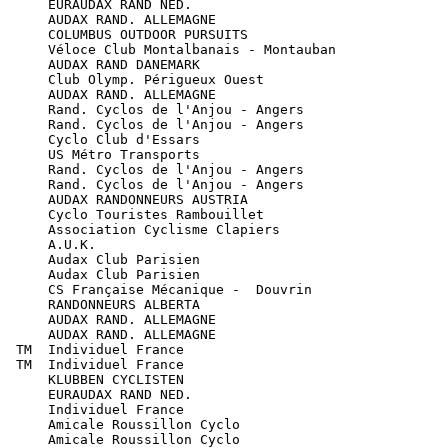
      EURAUDAX RAND NED.

      AUDAX RAND. ALLEMAGNE

      COLUMBUS OUTDOOR PURSUITS

      Véloce Club Montalbanais - Montauban

      AUDAX RAND DANEMARK

      Club Olymp. Périgueux Ouest

      AUDAX RAND. ALLEMAGNE

      Rand. Cyclos de l'Anjou - Angers

      Rand. Cyclos de l'Anjou - Angers

      Cyclo Club d'Essars

      US Métro Transports

      Rand. Cyclos de l'Anjou - Angers

      Rand. Cyclos de l'Anjou - Angers

      AUDAX RANDONNEURS AUSTRIA

      Cyclo Touristes Rambouillet

      Association Cyclisme Clapiers

      A.U.K.

      Audax Club Parisien

      Audax Club Parisien

      CS Française Mécanique -  Douvrin

      RANDONNEURS ALBERTA

      AUDAX RAND. ALLEMAGNE

      AUDAX RAND. ALLEMAGNE

  TM  Individuel France

  TM  Individuel France

      KLUBBEN CYCLISTEN

      EURAUDAX RAND NED.

      Individuel France

      Amicale Roussillon Cyclo

      Amicale Roussillon Cyclo
